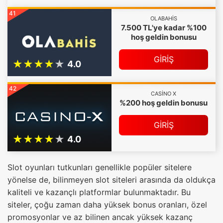
41
OLABAHIS
7.500 TL'ye kadar %100
hoş geldin bonusu
GIRIŞ
42
CASINO X
%200 hoş geldin bonusu
GIRIŞ
Slot oyunları tutkunları genellikle popüler sitelere
yönelse de, bilinmeyen slot siteleri arasında da oldukça
kaliteli ve kazançlı platformlar bulunmaktadır. Bu
siteler, çoğu zaman daha yüksek bonus oranları, özel
promosyonlar ve az bilinen ancak yüksek kazanç