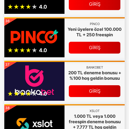
GIRIŞ
36
PINCO
Yeni üyelere özel 100.000
TL + 250 freespin
GIRIŞ
37
BANKOBET
200 TL deneme bonusu +
%100 hoş geldin bonusu
GIRIŞ
38
XSLOT
1.000 TL veya 1.000
freespin deneme bonusu
+ 7.777 TL hoş geldin