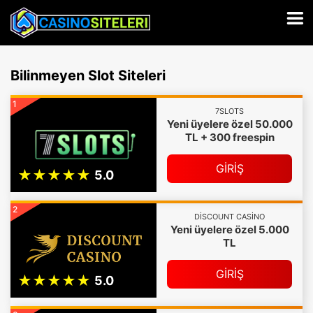
Bilinmeyen Slot Siteleri
1
7SLOTS
Yeni üyelere özel 50.000
TL + 300 freespin
GIRIŞ
2
DISCOUNT CASINO
Yeni üyelere özel 5.000
TL
GIRIŞ