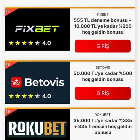
17
FIXBET
555 TL deneme bonusu +
10.000 TL'ye kadar %200
hoş geldin bonusu
GIRIŞ
18
BETOVIS
50.000 TL'ye kadar %500
hoş geldin bonusu
GIRIŞ
19
ROKUBET
35.000 TL'ye kadar %335
+ 335 freespin hoş geldin
bonusu