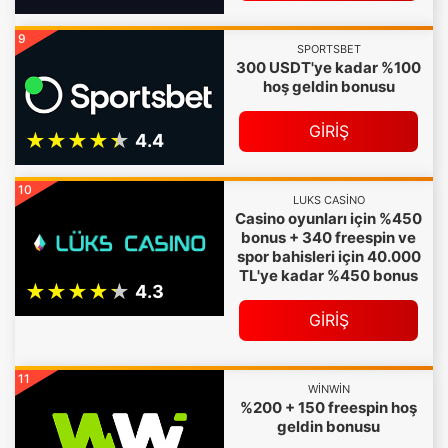
9
SPORTSBET
300 USDT'ye kadar %100
hoş geldin bonusu
GIRIŞ
10
LUKS CASINO
Casino oyunları için %450
bonus + 340 freespin ve
spor bahisleri için 40.000
TL'ye kadar %450 bonus
GIRIŞ
11
WINWIN
%200 + 150 freespin hoş
geldin bonusu