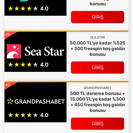
bonusu
GIRIŞ
39
SEA STAR
50.000 TL'ye kadar %525
+ 300 freespin hoş geldin
bonusu
GIRIŞ
40
GRANDPASHABET
500 TL deneme bonusu +
15.000 TL'ye kadar %300
+ 450 freespin hoş geldin
bonusu
GIRIŞ