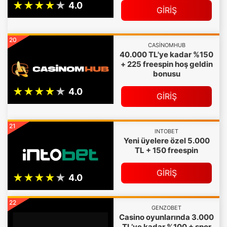
GIRIŞ
20
CASINOMHUB
40.000 TL'ye kadar %150
+ 225 freespin hoş geldin
bonusu
GIRIŞ
21
INTOBET
Yeni üyelere özel 5.000
TL + 150 freespin
GIRIŞ
22
GENZOBET
Casino oyunlarında 3.000
TL’ye kadar %100 + spor